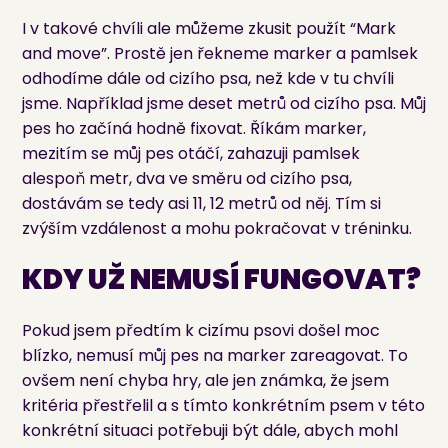
I v takové chvíli ale můžeme zkusit použít “Mark
and move”. Prostě jen řekneme marker a pamlsek
odhodíme dále od cizího psa, než kde v tu chvíli
jsme. Například jsme deset metrů od cizího psa. Můj
pes ho začíná hodně fixovat. Říkám marker,
mezitím se můj pes otáčí, zahazuji pamlsek
alespoň metr, dva ve směru od cizího psa,
dostávám se tedy asi 11, 12 metrů od něj. Tím si
zvýším vzdálenost a mohu pokračovat v tréninku.
KDY UŽ NEMUSÍ FUNGOVAT?
Pokud jsem předtím k cizímu psovi došel moc
blízko, nemusí můj pes na marker zareagovat. To
ovšem není chyba hry, ale jen známka, že jsem
kritéria přestřelil a s tímto konkrétním psem v této
konkrétní situaci potřebuji být dále, abych mohl