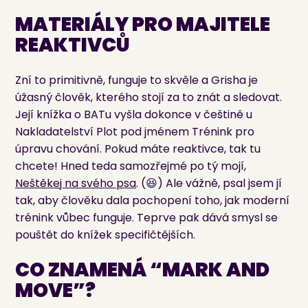
MATERIÁLY PRO MAJITELE
REAKTIVCŮ
Zní to primitivně, funguje to skvěle a Grisha je
úžasný člověk, kterého stojí za to znát a sledovat.
Její knížka o BATu vyšla dokonce v češtině u
Nakladatelství Plot pod jménem Trénink pro
úpravu chování. Pokud máte reaktivce, tak tu
chcete! Hned teda samozřejmé po tý mojí,
Neštěkej na svého psa
. (😆) Ale vážně, psal jsem jí
tak, aby člověku dala pochopení toho, jak moderní
trénink vůbec funguje. Teprve pak dává smysl se
pouštět do knížek specifičtějších.
CO ZNAMENÁ “MARK AND
MOVE”?