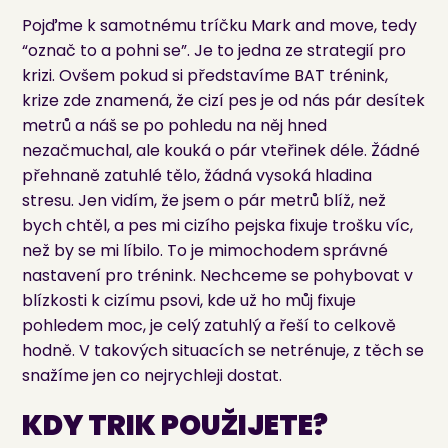
Pojďme k samotnému tríčku Mark and move, tedy
“označ to a pohni se”. Je to jedna ze strategií pro
krizi. Ovšem pokud si představíme BAT trénink,
krize zde znamená, že cizí pes je od nás pár desítek
metrů a náš se po pohledu na něj hned
nezačmuchal, ale kouká o pár vteřinek déle. Žádné
přehnaně zatuhlé tělo, žádná vysoká hladina
stresu. Jen vidím, že jsem o pár metrů blíž, než
bych chtěl, a pes mi cizího pejska fixuje trošku víc,
než by se mi líbilo. To je mimochodem správné
nastavení pro trénink. Nechceme se pohybovat v
blízkosti k cizímu psovi, kde už ho můj fixuje
pohledem moc, je celý zatuhlý a řeší to celkově
hodně. V takových situacích se netrénuje, z těch se
snažíme jen co nejrychleji dostat.
KDY TRIK POUŽIJETE?