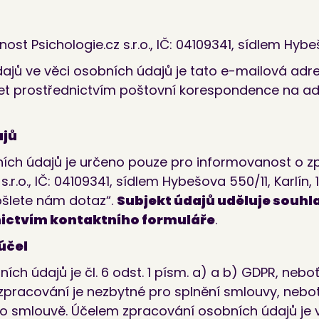
st Psichologie.cz s.r.o., IČ: 04109341, sídlem Hybeš
ajů ve věci osobních údajů je tato e-mailová adr
t prostřednictvím poštovní korespondence na adre
ajů
ních údajů je určeno pouze pro informovanost o z
s.r.o., IČ: 04109341, sídlem Hybešova 550/11, Karlín
ošlete nám dotaz“.
Subjekt údajů uděluje souh
ictvím kontaktního formuláře
.
účel
h údajů je čl. 6 odst. 1 písm. a) a b) GDPR, neboť
pracování je nezbytné pro splnění smlouvy, neboť
 o smlouvě. Účelem zpracování osobních údajů je