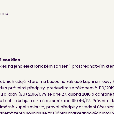
arma
í cookies
okies na jeho elektronickém zařízení, prostřednictvím kt
sobních údajů, které mu budou na základě kupní smlouvy 
u s právními předpisy, především se zákonem č. 110/2019
a Rady (EU) 2016/679 ze dne 27. dubna 2016 o ochraně f
u těchto údajů a o zrušení směrnice 95/46/ES. Právním
rimárně kupní smlouva, právní předpisy o vedení účetnic
přičemž tento souhlas se zasíláním marketingových inform