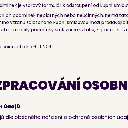
dmínek je vzorový formulář k odstoupení od kupní smlou
odních podmínek neplatných nebo neúčinných, nemá tato
ního vztahu založeného kupní smlouvou mezi prodávajícím
statně změnily podmínky smluvního vztahu, zejména k tíži 
innosti dne 6. 11. 2019.
 ZPRACOVÁNÍ OSOBN
h údajů
 dle obecného nařízení o ochraně osobních údajů 