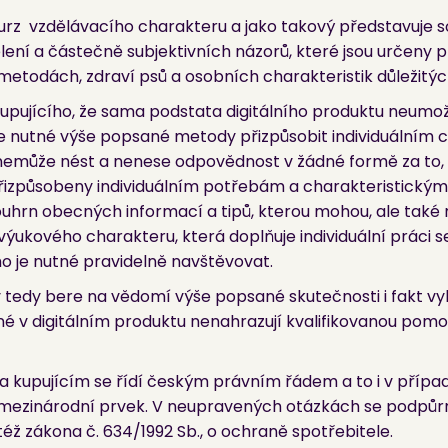
kurz vzdělávacího charakteru a jako takový představuje 
lení a částečně subjektivních názorů, které jsou určeny 
metodách, zdraví psů a osobních charakteristik důležitýc
kupujícího, že sama podstata digitálního produktu neumož
je nutné výše popsané metody přizpůsobit individuálním
k nemůže nést a nenese odpovědnost v žádné formě za to, 
přizpůsobeny individuálním potřebám a charakteristický
 souhrn obecných informací a tipů, kterou mohou, ale také n
ýukového charakteru, která doplňuje individuální práci 
o je nutné pravidelně navštěvovat.
 tedy bere na vědomí výše popsané skutečnosti i fakt vy
é v digitálním produktu nenahrazují kvalifikovanou pomoc
a kupujícím se řídí českým právním řádem a to i v případ
inárodní prvek. V neupravených otázkách se podpůrně 
též zákona č. 634/1992 Sb., o ochraně spotřebitele.