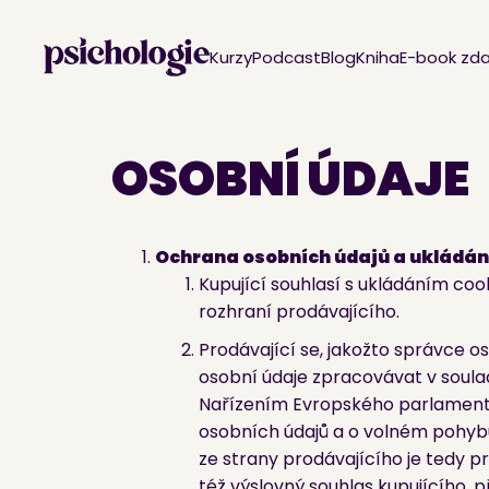
Kurzy
Podcast
Blog
Kniha
E-book zd
OSOBNÍ ÚDAJE
Ochrana osobních údajů a ukládán
Kupující souhlasí s ukládáním co
rozhraní prodávajícího.
Prodávající se, jakožto správce o
osobní údaje zpracovávat v soulad
Nařízením Evropského parlamentu 
osobních údajů a o volném pohyb
ze strany prodávajícího je tedy p
též výslovný souhlas kupujícího, 