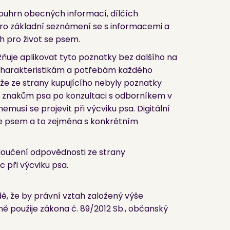
souhrn obecných informací, dílčích
pro základní seznámení se s informacemi a
h pro život se psem.
ňuje aplikovat tyto poznatky bez dalšího na
 charakteristikám a potřebám každého
že ze strany kupujícího nebyly poznatky
m znakům psa po konzultaci s odborníkem v
emusí se projevit při výcviku psa. Digitální
se psem a to zejména s konkrétním
loučení odpovědnosti ze strany
 při výcviku psa.
ě, že by právní vztah založený výše
použije zákona č. 89/2012 Sb., občanský