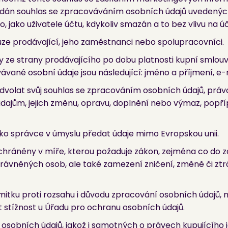
 dán souhlas se zpracováváním osobních údajů uvedených
, jako uživatele účtu, kdykoliv smazán a to bez vlivu na 
e prodávající, jeho zaměstnanci nebo spolupracovníci.
ze strany prodávajícího po dobu platnosti kupní smlouvy
ávané osobní údaje jsou následující: jméno a příjmení, e
odvolat svůj souhlas se zpracováním osobních údajů, práv
údajům, jejich změnu, opravu, doplnění nebo výmaz, pop
ko správce v úmyslu předat údaje mimo Evropskou unii.
ochráněny v míře, kterou požaduje zákon, zejména co d
vněných osob, ale také zamezení zničení, změně či ztrátě
mitku proti rozsahu i důvodu zpracování osobních údajů, 
at stížnost u Úřadu pro ochranu osobních údajů.
sobních údajů, jakož i samotných o právech kupujícího j