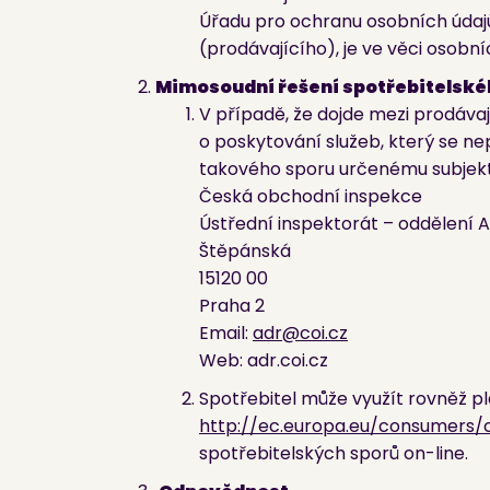
Úřadu pro ochranu osobních údajů
(prodávajícího), je ve věci osobní
Mimosoudní řešení spotřebitelské
V případě, že dojde mezi prodáva
o poskytování služeb, který se n
takového sporu určenému subjekt
Česká obchodní inspekce
Ústřední inspektorát – oddělení 
Štěpánská
15120 00
Praha 2
Email:
adr@coi.cz
Web: adr.coi.cz
Spotřebitel může využít rovněž pl
http://ec.europa.eu/consumers/
spotřebitelských sporů on-line.