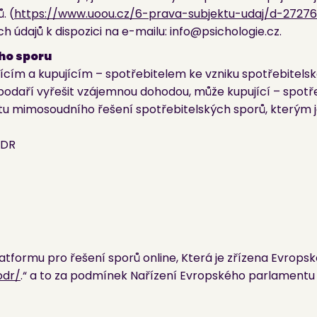
. (
https://www.uoou.cz/6-prava-subjektu-udaj/d-27276
ch údajů k dispozici na e-mailu: info@psichologie.cz.
ho sporu
jícím a kupujícím – spotřebitelem ke vzniku spotřebitel
epodaří vyřešit vzájemnou dohodou, může kupující – spot
u mimosoudního řešení spotřebitelských sporů, kterým j
ADR
atformu pro řešení sporů online, Která je zřízena Evrops
odr/
.“ a to za podmínek Nařízení Evropského parlamentu 