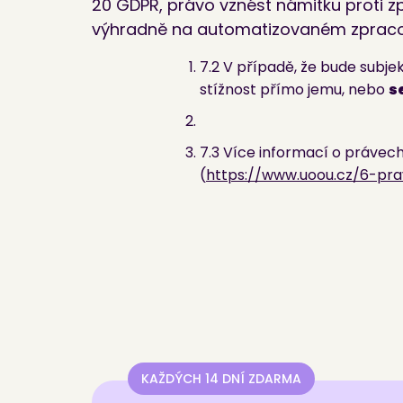
20 GDPR, právo vznést námitku proti 
výhradně na automatizovaném zpracová
7.2 V případě, že bude subj
stížnost přímo jemu, nebo
s
7.3 Více informací o právech
(
https://www.uoou.cz/6-pra
KAŽDÝCH 14 DNÍ ZDARMA