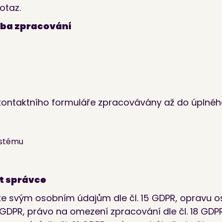
otaz.
oba zpracování
kontaktního formuláře zpracovávány až do úplného
ystému
st správce
ke svým osobním údajům dle čl. 15 GDPR, opravu os
GDPR, právo na omezení zpracování dle čl. 18 GDPR,