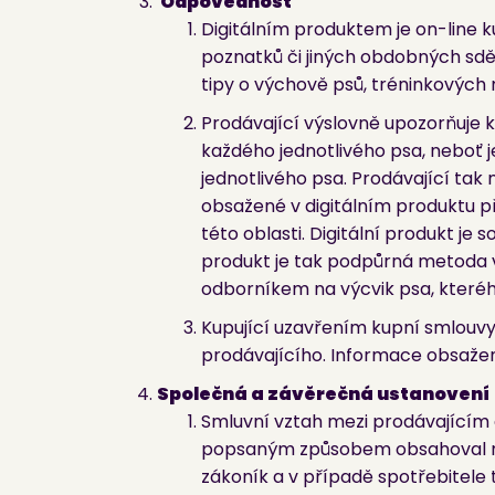
Odpovědnost
Digitálním produktem je on-line 
poznatků či jiných obdobných sdě
tipy o výchově psů, tréninkových 
Prodávající výslovně upozorňuje 
každého jednotlivého psa, neboť 
jednotlivého psa. Prodávající ta
obsažené v digitálním produktu 
této oblasti. Digitální produkt je
produkt je tak podpůrná metoda v
odborníkem na výcvik psa, kteréh
Kupující uzavřením kupní smlouvy
prodávajícího. Informace obsažen
Společná a závěrečná ustanovení
Smluvní vztah mezi prodávajícím 
popsaným způsobem obsahoval mez
zákoník a v případě spotřebitele 