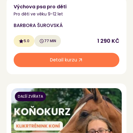
Výchova psa pro děti
Pro děti ve věku 9-12 let
BARBORA ŠUROVSKÁ
1 290 KČ
5.0
77 MIN
Detail kurzu
DALŠÍ ZVÍŘATA