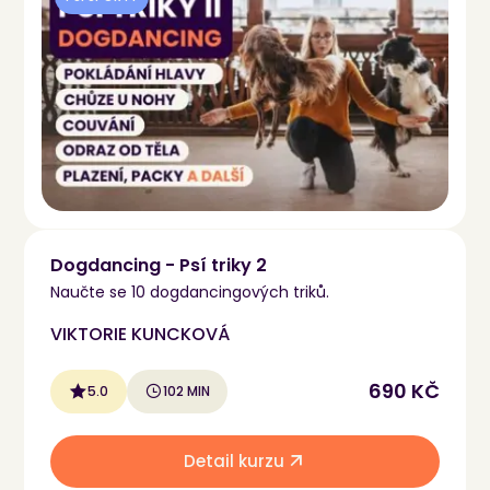
Dogdancing - Psí triky 2
Naučte se 10 dogdancingových triků.
VIKTORIE KUNCKOVÁ
690 KČ
5.0
102 MIN
Detail kurzu