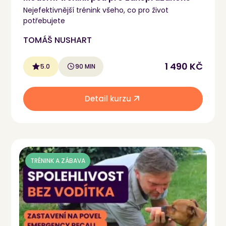
Nejefektivnější trénink všeho, co pro život
potřebujete
TOMÁŠ NUSHART
1 490 KČ
5.0
90 MIN
Detail kurzu
TRÉNINK A ZÁBAVA