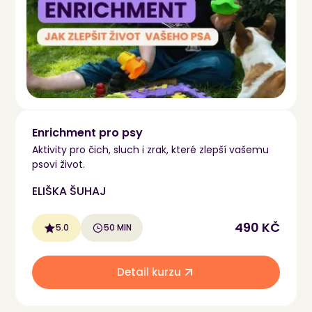
Enrichment pro psy
Aktivity pro čich, sluch i zrak, které zlepší vašemu
psovi život.
ELIŠKA ŠUHAJ
490 KČ
5.0
50 MIN
Detail kurzu