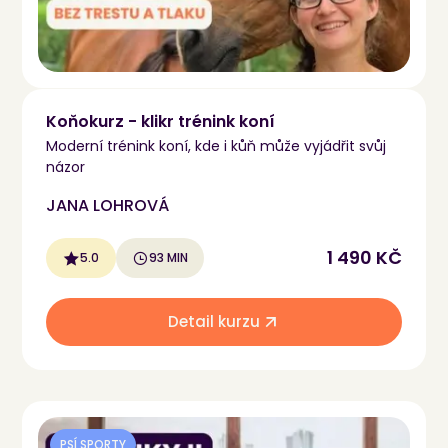
Koňokurz - klikr trénink koní
Moderní trénink koní, kde i kůň může vyjádřit svůj
názor
JANA LOHROVÁ
1 490 KČ
5.0
93 MIN
Detail kurzu
PSÍ SPORTY