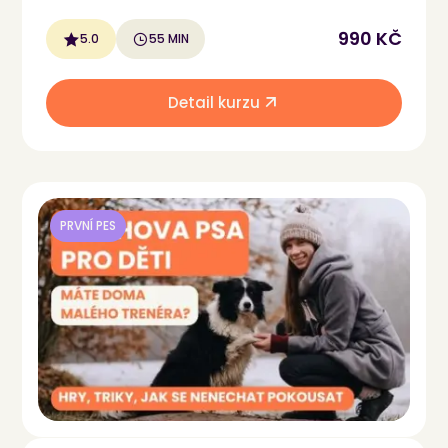
990 KČ
5.0
55 MIN
Detail kurzu
PRVNÍ PES