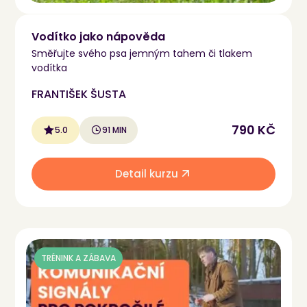
Vodítko jako nápověda
Směřujte svého psa jemným tahem či tlakem
vodítka
FRANTIŠEK ŠUSTA
790 KČ
5.0
91 MIN
Detail kurzu
TRÉNINK A ZÁBAVA