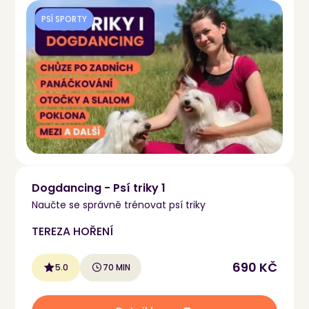
PSÍ SPORTY
Dogdancing - Psí triky 1
Naučte se správně trénovat psí triky
TEREZA HOŘENÍ
690 KČ
5.0
70 MIN