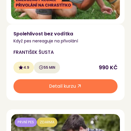
Spolehlivost bez vodítka
Když pes nereaguje na přivolání
FRANTIŠEK ŠUSTA
990 KČ
4.9
55 MIN
Detail kurzu
PRVNÍ PES
ZDARMA