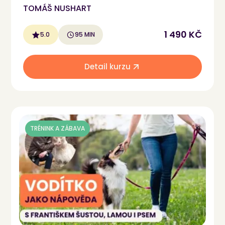
TOMÁŠ NUSHART
1 490 KČ
5.0
95 MIN
Detail kurzu
TRÉNINK A ZÁBAVA