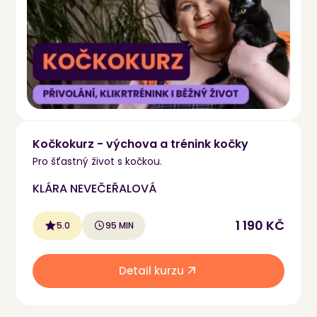
Kočkokurz - výchova a trénink kočky
Pro šťastný život s kočkou.
KLÁRA NEVEČEŘALOVÁ
1 190 KČ
5.0
95 MIN
Detail kurzu