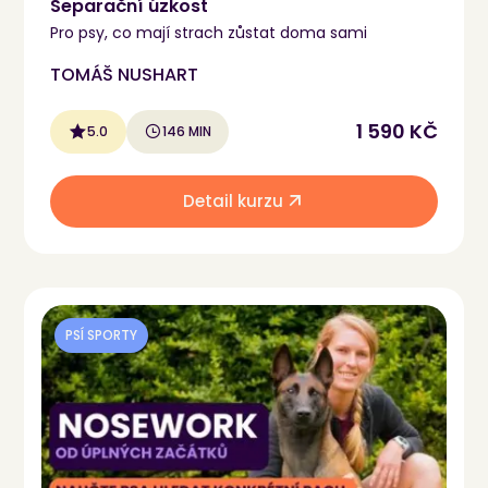
Separační úzkost
Pro psy, co mají strach zůstat doma sami
TOMÁŠ NUSHART
1 590 KČ
5.0
146 MIN
Detail kurzu
PSÍ SPORTY