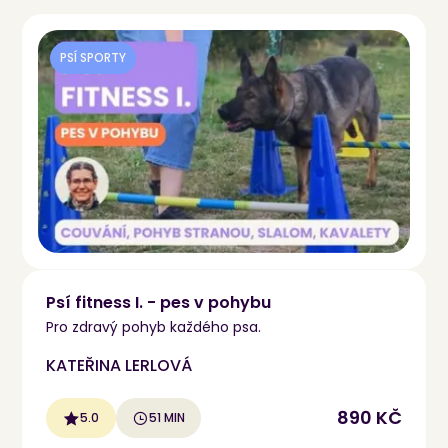
PSÍ SPORTY
Psí fitness I. - pes v pohybu
Pro zdravý pohyb každého psa.
KATEŘINA LERLOVÁ
890 KČ
5.0
51 MIN