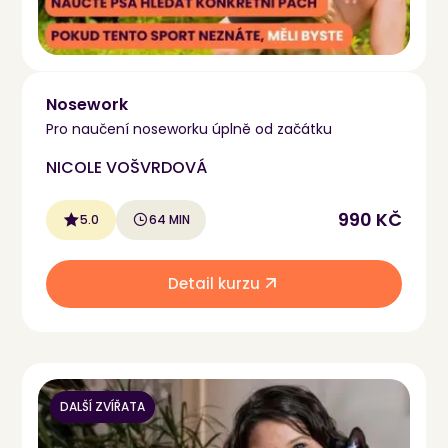
Nosework
Pro naučení noseworku úplně od začátku
NICOLE VOŠVRDOVÁ
990 KČ
5.0
64 MIN
Detail kurzu
DALŠÍ ZVÍŘATA