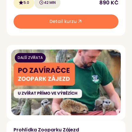
890 KČ
5.0
42 MIN
Detail kurzu
DALŠÍ ZVÍŘATA
Prohlídka Zooparku Zájezd