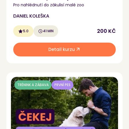
Pro nahlédnutí do zákulisí malé zoo
DANIEL KOLEŠKA
200 KČ
5.0
41 MIN
Detail kurzu
TRÉNINK A ZÁBAVA
PRVNÍ PES