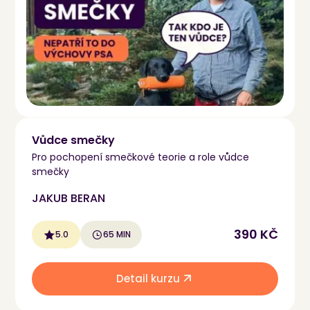
Vůdce smečky
Pro pochopení smečkové teorie a role vůdce
smečky
JAKUB BERAN
390 KČ
5.0
65 MIN
Detail kurzu