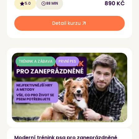
890 KČ
5.0
88 MIN
Detail kurzu
TRÉNINK A ZÁBAVA
PRVNÍ PES
Moderní trénink psa pro zaneprázdněné