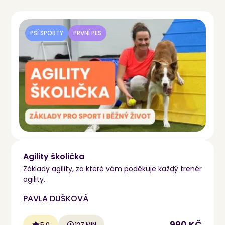
PSÍ SPORTY
PRVNÍ PES
Agility školička
Základy agility, za které vám poděkuje každý trenér
agility.
PAVLA DUŠKOVÁ
990 KČ
5.0
127 MIN