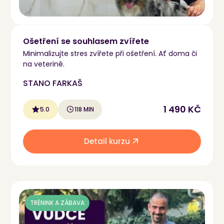
Ošetření se souhlasem zvířete
Minimalizujte stres zvířete při ošetření. Ať doma či
na veterině.
STANO FARKAŠ
1 490 KČ
5.0
118 MIN
Detail kurzu
TRÉNINK A ZÁBAVA