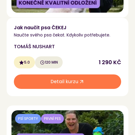
Jak naučit psa ČEKEJ
Naučte svého psa čekat. Kdykoliv potřebujete.
TOMÁŠ NUSHART
1 290 KČ
5.0
120 MIN
Detail kurzu
PSÍ SPORTY
PRVNÍ PES