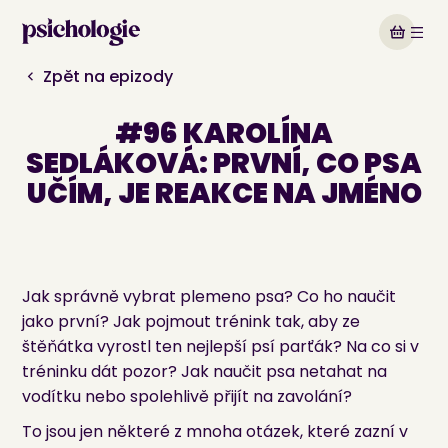
Zpět na epizody
#96 KAROLÍNA
SEDLÁKOVÁ: PRVNÍ, CO PSA
UČÍM, JE REAKCE NA JMÉNO
27. 1. 2026
Jak správně vybrat plemeno psa? Co ho naučit
#96 Karolína Sedláková: První, co psa
učím, je reakce na jméno
jako první? Jak pojmout trénink tak, aby ze
štěňátka vyrostl ten nejlepší psí parťák? Na co si v
tréninku dát pozor? Jak naučit psa netahat na
vodítku nebo spolehlivě přijít na zavolání?
To jsou jen některé z mnoha otázek, které zazní v