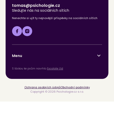
tomas@psichologie.cz
Sledujte nás na sociálních sítích
Nenechte si ujít ty nejnovější příspěvky na sociálních sítích
Menu
S láskou ke psům navrhlo
Escalate Ltd
Ochrana osobních údajů
Obchodní podmínky
Copyright © 2026 Psichologie.cz s.r.o.