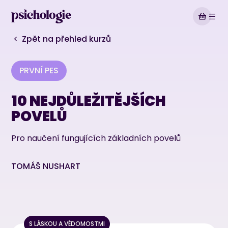
Zpět na přehled kurzů
PRVNÍ PES
10 NEJDŮLEŽITĚJŠÍCH
POVELŮ
Pro naučení fungujících základních povelů
TOMÁŠ NUSHART
1. Úvod do kurzu Základní povely psa
Ukázková kapitola
S LÁSKOU A VĚDOMOSTMI