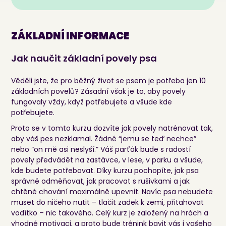
ZÁKLADNÍ INFORMACE
Jak naučit základní povely psa
Věděli jste, že pro běžný život se psem je potřeba jen 10
základních povelů? Zásadní však je to, aby povely
fungovaly vždy, když potřebujete a všude kde
potřebujete.
Proto se v tomto kurzu dozvíte jak povely natrénovat tak,
aby váš pes nezklamal. Žádné “jemu se teď nechce”
nebo “on mě asi neslyší.” Váš parťák bude s radostí
povely předvádět na zastávce, v lese, v parku a všude,
kde budete potřebovat. Díky kurzu pochopíte, jak psa
správně odměňovat, jak pracovat s rušivkami a jak
chtěné chování maximálně upevnit. Navíc psa nebudete
muset do ničeho nutit – tlačit zadek k zemi, přitahovat
vodítko – nic takového. Celý kurz je založený na hrách a
vhodné motivaci, a proto bude trénink bavit vás i vašeho