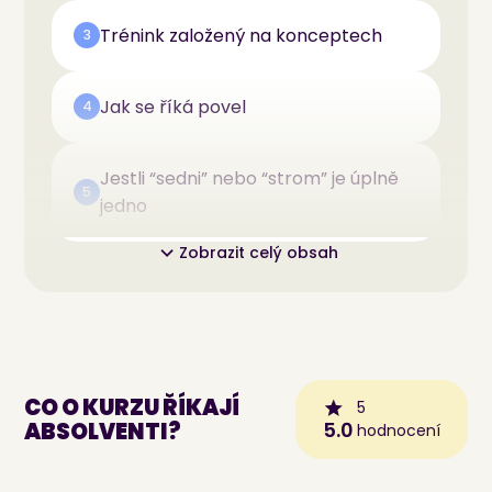
Trénink založený na konceptech
3
Jak se říká povel
4
Jestli “sedni” nebo “strom” je úplně
5
jedno
Zobrazit celý obsah
CO O KURZU ŘÍKAJÍ
5
ABSOLVENTI?
5.0
hodnocení