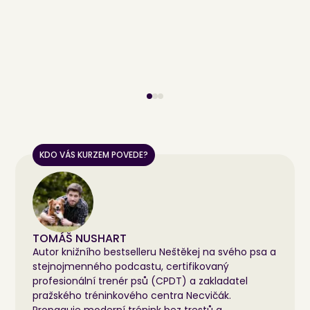
KDO VÁS KURZEM POVEDE?
TOMÁŠ NUSHART
Autor knižního bestselleru Neštěkej na svého psa a
stejnojmenného podcastu, certifikovaný
profesionální trenér psů (CPDT) a zakladatel
pražského tréninkového centra Necvičák.
Propaguje moderní trénink bez trestů a