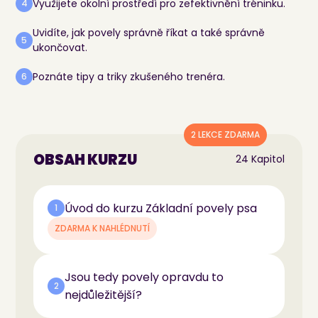
Využijete okolní prostředí pro zefektivnění tréninku.
4
Uvidíte, jak povely správně říkat a také správně
5
ukončovat.
Poznáte tipy a triky zkušeného trenéra.
6
2 LEKCE ZDARMA
OBSAH KURZU
24 Kapitol
Úvod do kurzu Základní povely psa
1
ZDARMA K NAHLÉDNUTÍ
Jsou tedy povely opravdu to
2
nejdůležitější?