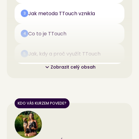
Jak metoda TTouch vznikla
3
Co to je TTouch
4
Jak, kdy a proč využít TTouch
5
Zobrazit celý obsah
KDO VÁS KURZEM POVEDE?