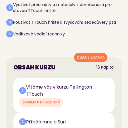
Využívat předměty a materiály z domácnosti pro
3
stavbu TTouch hřiště
Používat TTouch hřiště k zvyšování sebedůvěry psa
4
Vodítkové vodící techniky
5
2 LEKCE ZDARMA
OBSAH KURZU
16 Kapitol
Vítáme vás v kurzu Tellington
1
TTouch
ZDARMA K NAHLÉDNUTÍ
Příběh mne a Suri
2