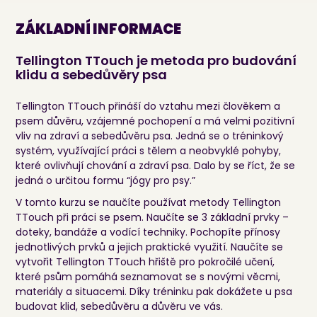
ZÁKLADNÍ INFORMACE
Tellington TTouch je metoda pro budování
klidu a sebedůvěry psa
Tellington TTouch přináší do vztahu mezi člověkem a
psem důvěru, vzájemné pochopení a má velmi pozitivní
vliv na zdraví a sebedůvěru psa. Jedná se o tréninkový
systém, využívající práci s tělem a neobvyklé pohyby,
které ovlivňují chování a zdraví psa. Dalo by se říct, že se
jedná o určitou formu “jógy pro psy.”
V tomto kurzu se naučíte používat metody Tellington
TTouch při práci se psem. Naučíte se 3 základní prvky –
doteky, bandáže a vodící techniky. Pochopíte přínosy
jednotlivých prvků a jejich praktické využití. Naučíte se
vytvořit Tellington TTouch hřiště pro pokročilé učení,
které psům pomáhá seznamovat se s novými věcmi,
materiály a situacemi. Díky tréninku pak dokážete u psa
budovat klid, sebedůvěru a důvěru ve vás.