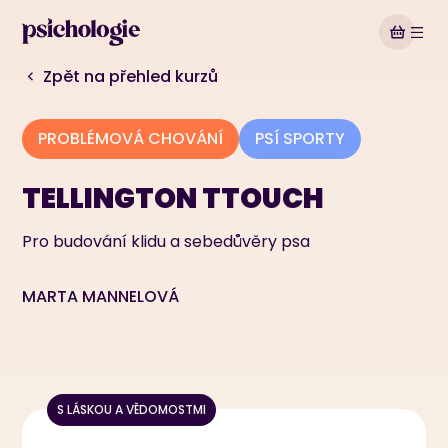
Zpět na přehled kurzů
PROBLÉMOVÁ CHOVÁNÍ
PSÍ SPORTY
TELLINGTON TTOUCH
Pro budování klidu a sebedůvěry psa
MARTA MANNELOVÁ
1. Vítáme vás v kurzu Tellington TTouch
Ukázková kapitola
S LÁSKOU A VĚDOMOSTMI