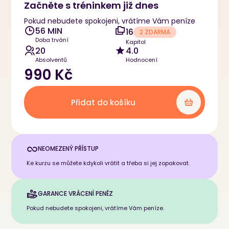
Začněte s tréninkem již dnes
Pokud nebudete spokojeni, vrátíme Vám peníze
56 MIN
16
2 ZDARMA
Doba trvání
Kapitol
20
4.0
Absolventů
Hodnocení
990 Kč
Přidat do košíku
NEOMEZENÝ PŘÍSTUP
Ke kurzu se můžete kdykoli vrátit a třeba si jej zopakovat.
GARANCE VRÁCENÍ PENĚZ
Pokud nebudete spokojeni, vrátíme Vám peníze.