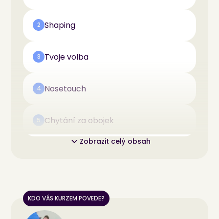
Shaping
2
Tvoje volba
3
Nosetouch
4
Chytání za obojek
5
Zobrazit celý obsah
KDO VÁS KURZEM POVEDE?