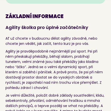
ZÁKLADNÍ INFORMACE
Agility školka pro úplné začátečníky
Ať už chcete v budoucnu dělat agility závodně, nebo
chcete jen vědět, jak začít, tento kurz je pro vás.
Agility je pravděpodobně nejznámější psí sport. Psi při
něm přeskakují překážky, běhají slalom, probíhají
tunelem, velmi známé jsou také překážky jako kladina
nebo “áčko”. Jedná se o velmi dynamický sport, při
kterém si zaběhá i páníček. A právě proto, že psi při něm
dostávají prostor dostat se do vysokých obrátek a
rychlostí, je zapotřebí nad ním trochu více přemýšlet. Z
pohledu zdraví i chování.
Je velmi důležité, položit dobré základy soustředění, klidu,
sebekontroly, přivolání, odměňování hračkou a mnoha
dalších principů, a teprve později se vrhat na překážky. A
právě tohle se v kurzu naučíte. A mimo to budete moct