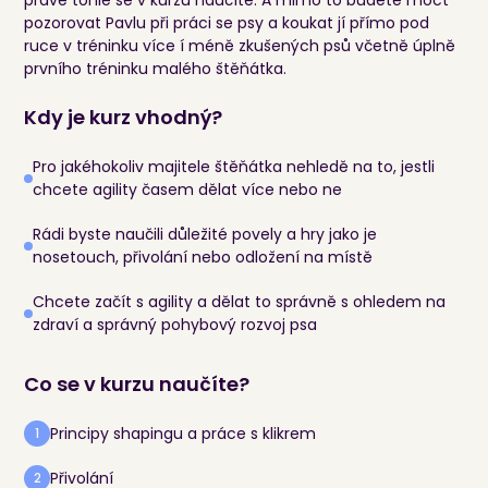
pozorovat Pavlu při práci se psy a koukat jí přímo pod
ruce v tréninku více í méně zkušených psů včetně úplně
prvního tréninku malého štěňátka.
Kdy je kurz vhodný?
Pro jakéhokoliv majitele štěňátka nehledě na to, jestli
chcete agility časem dělat více nebo ne
Rádi byste naučili důležité povely a hry jako je
nosetouch, přivolání nebo odložení na místě
Chcete začít s agility a dělat to správně s ohledem na
zdraví a správný pohybový rozvoj psa
Co se v kurzu naučíte?
Principy shapingu a práce s klikrem
1
Přivolání
2