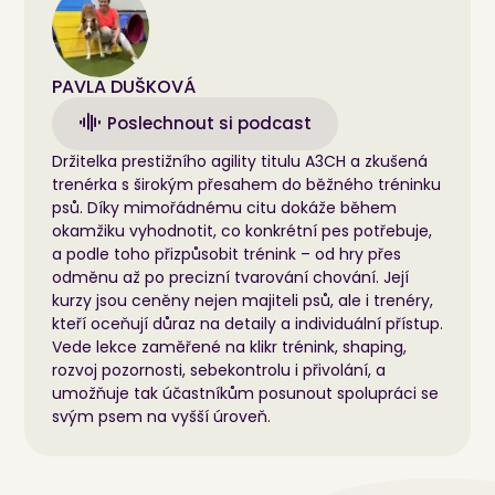
PAVLA DUŠKOVÁ
Poslechnout si podcast
Držitelka prestižního agility titulu A3CH a zkušená
trenérka s širokým přesahem do běžného tréninku
psů. Díky mimořádnému citu dokáže během
okamžiku vyhodnotit, co konkrétní pes potřebuje,
a podle toho přizpůsobit trénink – od hry přes
odměnu až po precizní tvarování chování. Její
kurzy jsou ceněny nejen majiteli psů, ale i trenéry,
kteří oceňují důraz na detaily a individuální přístup.
Vede lekce zaměřené na klikr trénink, shaping,
rozvoj pozornosti, sebekontrolu i přivolání, a
umožňuje tak účastníkům posunout spolupráci se
svým psem na vyšší úroveň.