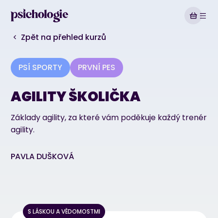
Zpět na přehled kurzů
PSÍ SPORTY
PRVNÍ PES
AGILITY ŠKOLIČKA
Základy agility, za které vám poděkuje každý trenér
agility.
PAVLA DUŠKOVÁ
1. Úvod do kurzu Agility školička
Ukázková kapitola
S LÁSKOU A VĚDOMOSTMI