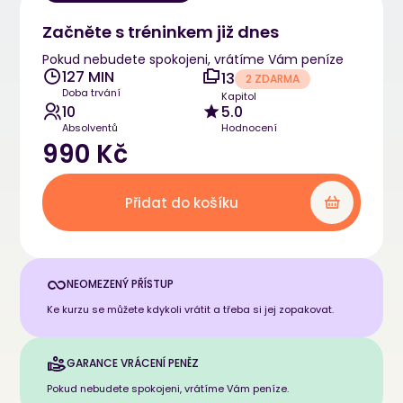
Začněte s tréninkem již dnes
Pokud nebudete spokojeni, vrátíme Vám peníze
127 MIN
13
2 ZDARMA
Doba trvání
Kapitol
10
5.0
Absolventů
Hodnocení
990 Kč
Přidat do košíku
NEOMEZENÝ PŘÍSTUP
Ke kurzu se můžete kdykoli vrátit a třeba si jej zopakovat.
GARANCE VRÁCENÍ PENĚZ
Pokud nebudete spokojeni, vrátíme Vám peníze.