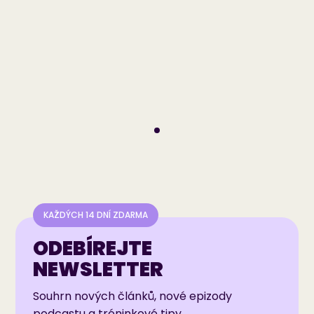
vodítka
42
70
91
5.0
5.0
5.0
MIN
MIN
MIN
890 KČ
690 KČ
790 KČ
Detail kurzu
Detail kurzu
Detail kurzu
KAŽDÝCH 14 DNÍ ZDARMA
ODEBÍREJTE
NEWSLETTER
Souhrn nových článků, nové epizody
podcastu a tréninkové tipy.