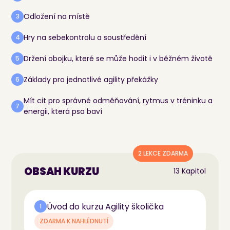
Odložení na místě
3
Hry na sebekontrolu a soustředění
4
Držení obojku, které se může hodit i v běžném životě
5
Základy pro jednotlivé agility překážky
6
Mít cit pro správné odměňování, rytmus v tréninku a
7
energii, která psa baví
2 LEKCE ZDARMA
OBSAH KURZU
13 Kapitol
Úvod do kurzu Agility školička
1
ZDARMA K NAHLÉDNUTÍ